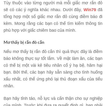
Tùy thuộc vào từng người mà mỗi giấc mơ rắn đỏ
sẽ có các ý nghĩa khác nhau. Dưới đây,
Win79
đã
tổng hợp một số giấc mơ rắn đỏ cùng điềm báo đi
kèm. Mong rằng các bạn có thể tìm kiếm thông tin
phù hợp với giấc chiêm bao của mình.
Mơ thấy bị rắn đỏ cắn
Nếu mơ thấy bị rắn đỏ cắn thì quả thực đây là điềm
báo không thực sự tốt lắm. Về mặt làm ăn, các bạn
có thể bị một vài kẻ tiêu nhân cố ý hạ bệ, hãm hại
bạn. Bởi thế, các bạn hãy sẵn sàng cho tình huống
xấu nhất, có thể ứng phó lại thủ đoạn xấu của tiểu
nhân.
Bạn hãy tỉnh táo, nỗ lực và cẩn thận cho sự nghiệp
của mình. Trước khi đưa ra quyết định gì, bạn phải