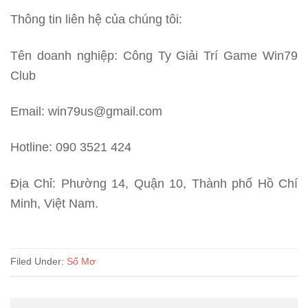
Thông tin liên hệ của chúng tôi:
Tên doanh nghiệp: Công Ty Giải Trí Game Win79
Club
Email:
win79us@gmail.com
Hotline: 090 3521 424
Địa Chỉ: Phường 14, Quận 10, Thành phố Hồ Chí
Minh, Việt Nam.
Filed Under:
Sổ Mơ