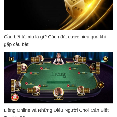
Cầu bệt tài xỉu là gì? Cách đặt cược hiệu quả khi
gặp cầu bệt
Liêng Online và Những Điều Người Chơi Cần Biết