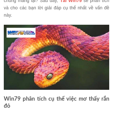
chúng mang lại? Sau đây,
Tải Win79
sẽ phân tích
và cho các bạn lời giải đáp cụ thể nhất về vấn đề
này.
Win79 phân tích cụ thể việc mơ thấy rắn
đỏ