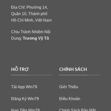
Địa Chỉ: Phường 14,
Quận 10, Thành phố
Hồ Chí Minh, Việt Nam
Chịu Tránh Nhiệm Nội
Dung:
Trương Vỹ Tô
HỖ TRỢ
CHÍNH SÁCH
Tải App Win79
Giới Thiệu
Đăng Ký Win79
Điều Khoản
Nạp Tiền Win79
Chính Sách Bảo Mật