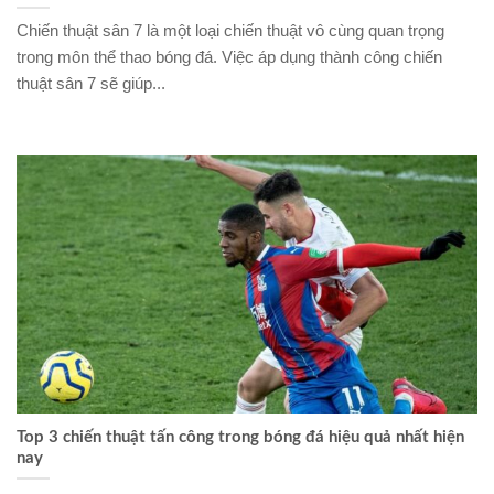
Chiến thuật sân 7 là một loại chiến thuật vô cùng quan trọng
trong môn thể thao bóng đá. Việc áp dụng thành công chiến
thuật sân 7 sẽ giúp...
Top 3 chiến thuật tấn công trong bóng đá hiệu quả nhất hiện
nay