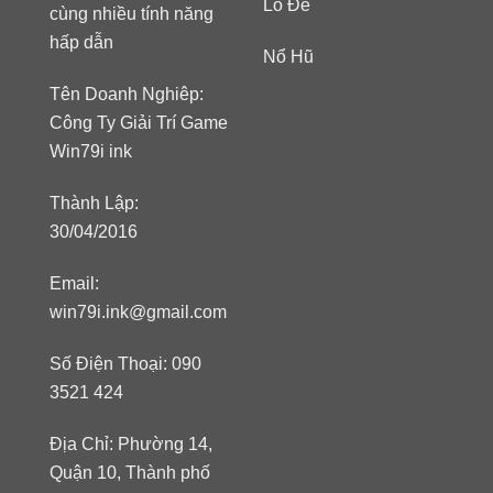
Lô Đề
cùng nhiều tính năng
hấp dẫn
Nổ Hũ
Tên Doanh Nghiêp:
Công Ty Giải Trí Game
Win79i ink
Thành Lập:
30/04/2016
Email:
win79i.ink@gmail.com
Số Điện Thoại: 090
3521 424
Địa Chỉ: Phường 14,
Quận 10, Thành phố