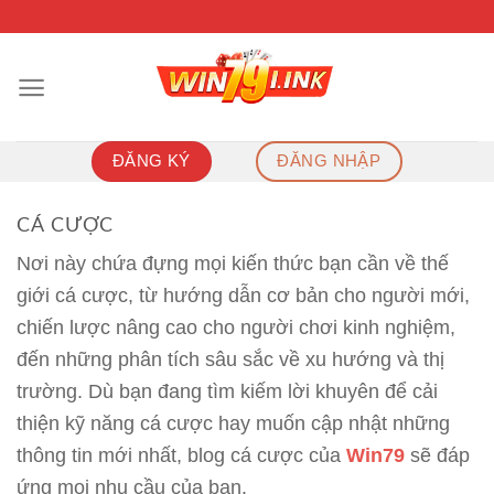
Chuyển
đến
nội
dung
ĐĂNG KÝ
ĐĂNG NHẬP
CÁ CƯỢC
Nơi này chứa đựng mọi kiến thức bạn cần về thế
giới cá cược, từ hướng dẫn cơ bản cho người mới,
chiến lược nâng cao cho người chơi kinh nghiệm,
đến những phân tích sâu sắc về xu hướng và thị
trường. Dù bạn đang tìm kiếm lời khuyên để cải
thiện kỹ năng cá cược hay muốn cập nhật những
thông tin mới nhất, blog cá cược của
Win79
sẽ đáp
ứng mọi nhu cầu của bạn.