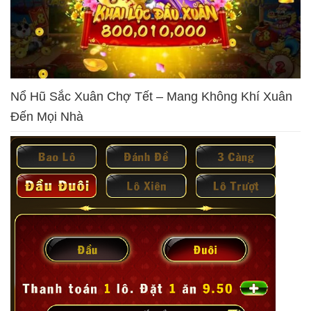
Nổ Hũ Sắc Xuân Chợ Tết – Mang Không Khí Xuân
Đến Mọi Nhà