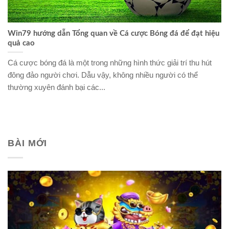
Win79 hướng dẫn Tổng quan về Cá cược Bóng đá để đạt hiệu
quả cao
Cá cược bóng đá là một trong những hình thức giải trí thu hút
đông đảo người chơi. Dẫu vậy, không nhiều người có thể
thường xuyên đánh bại các...
BÀI MỚI