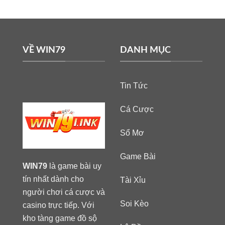
VỀ WIN79
DANH MỤC
Tin Tức
Cá Cược
Sổ Mơ
Game Bài
WIN79
là game bài uy
tín nhất dành cho
Tài Xỉu
người chơi cá cược và
Soi Kèo
casino trực tiếp. Với
kho tàng game đồ sộ