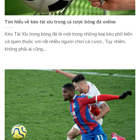
Tìm hiểu về kèo tài xỉu trong cá cược bóng đá online
Kèo Tài Xỉu trong bóng đá là một trong những loại kèo phổ biến
và quen thuộc với rất nhiều người chơi cá cược. Tuy nhiên,
không phải ai cũng...