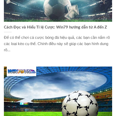
Cách Đọc và Hiểu Tỉ lệ Cược: Win79 hướng dẫn từ A đến Z
Để có thể chơi cá cược bóng đá hiệu quả, các bạn cần nắm rõ
các loại kèo cụ thể. Chính điều này sẽ giúp các bạn hình dung
rõ...