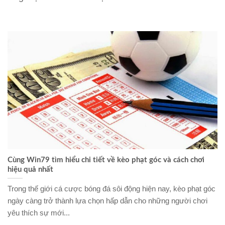
Cùng Win79 tìm hiểu chi tiết về kèo phạt góc và cách chơi
hiệu quả nhất
Trong thế giới cá cược bóng đá sôi động hiện nay, kèo phạt góc
ngày càng trở thành lựa chọn hấp dẫn cho những người chơi
yêu thích sự mới...