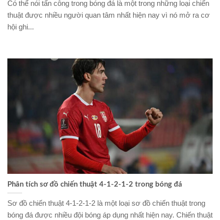
Có thể nói tấn công trong bóng đá là một trong những loại chiến
thuật được nhiều người quan tâm nhất hiện nay vì nó mở ra cơ
hội ghi...
Phân tích sơ đồ chiến thuật 4-1-2-1-2 trong bóng đá
Sơ đồ chiến thuật 4-1-2-1-2 là một loại sơ đồ chiến thuật trong
bóng đá được nhiều đội bóng áp dụng nhất hiện nay. Chiến thuật