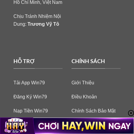
Hồ Chí Minh, Việt Nam
Chịu Tránh Nhiệm Nội
Dung:
Trương Vỹ Tô
HỖ TRỢ
CHÍNH SÁCH
Tải App Win79
Giới Thiệu
Đăng Ký Win79
Điều Khoản
Nạp Tiền Win79
Chính Sách Bảo Mật
Rút Tiền Win79
Miễn Trừ Trách Nhiệm