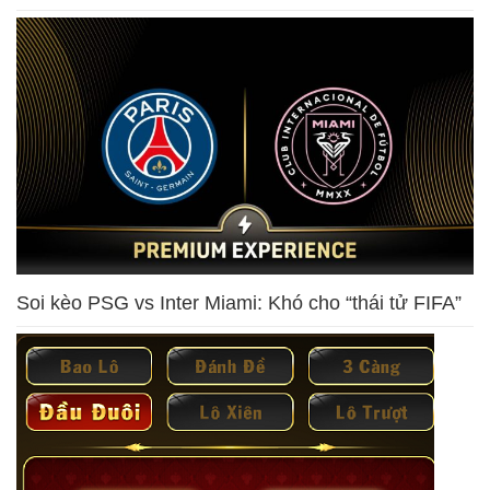
Soi kèo PSG vs Inter Miami: Khó cho “thái tử FIFA”