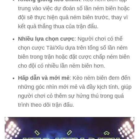
trung vào việc dự đoán số lần ném biên hoặc
đội sẽ thực hiện quả ném biên trước, thay vì
kết quả thắng thua của trận đấu.
Nhiều lựa chọn cược
: Người chơi có thể
chọn cược Tài/Xỉu dựa trên tổng số lần ném
biên trong trận hoặc đặt cược chấp ném biên
cho đội có nhiều lần ném biên hơn.
Hấp dẫn và mới mẻ
: Kèo ném biên đem đến
những góc nhìn mới mẻ và đầy kịch tính, giúp
người chơi có thêm sự hứng thú trong quá
trình theo dõi trận đấu.