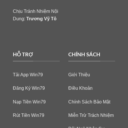
Chịu Tránh Nhiệm Nội
Dung:
Trương Vỹ Tô
HỖ TRỢ
CHÍNH SÁCH
Tải App Win79
Giới Thiệu
Đăng Ký Win79
Điều Khoản
Nạp Tiền Win79
Chính Sách Bảo Mật
Rút Tiền Win79
Miễn Trừ Trách Nhiệm