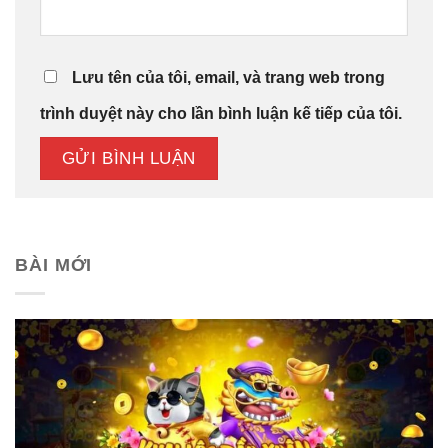
Lưu tên của tôi, email, và trang web trong
trình duyệt này cho lần bình luận kế tiếp của tôi.
BÀI MỚI