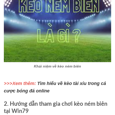
Khái niệm về kèo ném biên
>>>Xem thêm:
Tìm hiểu về kèo tài xỉu trong cá
cược bóng đá online
2. Hướng dẫn tham gia chơi kèo ném biên
tại Win79