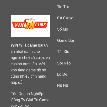
Tin Tức
Cá Cược
Sổ Mơ
Game Bài
WIN79
là game bài uy
tín nhất dành cho
Tài Xỉu
người chơi cá cược và
Soi Kèo
casino trực tiếp. Với
kho tàng game đồ sộ
Lô Đề
cùng nhiều tính năng
hấp dẫn
Nổ Hũ
Tên Doanh Nghiêp:
Công Ty Giải Trí Game
Win79i ink