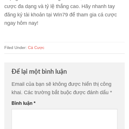
cược đa dạng và tỷ lệ thắng cao. Hãy nhanh tay
đăng ký tài khoản tại Win79 để tham gia cá cược
ngay hôm nay!
Filed Under:
Cá Cược
Để lại một bình luận
Email của bạn sẽ không được hiển thị công
khai.
Các trường bắt buộc được đánh dấu
*
Bình luận
*