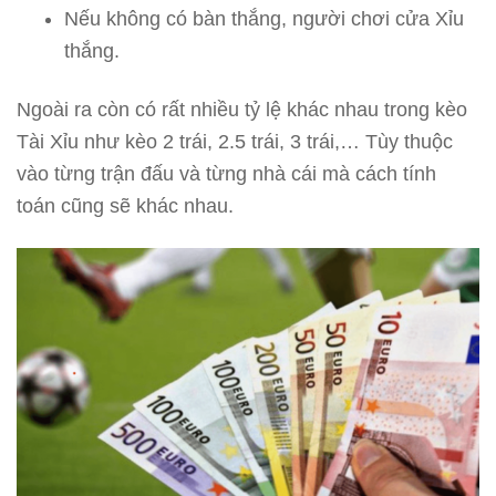
Nếu không có bàn thắng, người chơi cửa Xỉu
thắng.
Ngoài ra còn có rất nhiều tỷ lệ khác nhau trong kèo
Tài Xỉu như kèo 2 trái, 2.5 trái, 3 trái,… Tùy thuộc
vào từng trận đấu và từng nhà cái mà cách tính
toán cũng sẽ khác nhau.