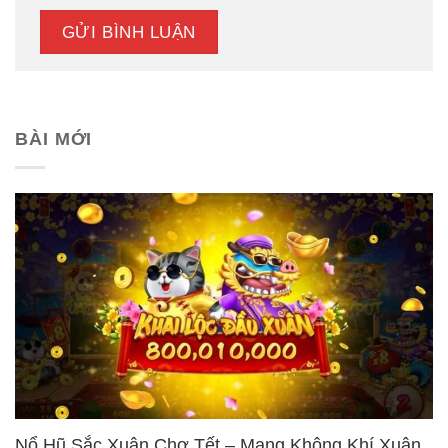
BÀI MỚI
Nổ Hũ Sắc Xuân Chợ Tết – Mang Không Khí Xuân