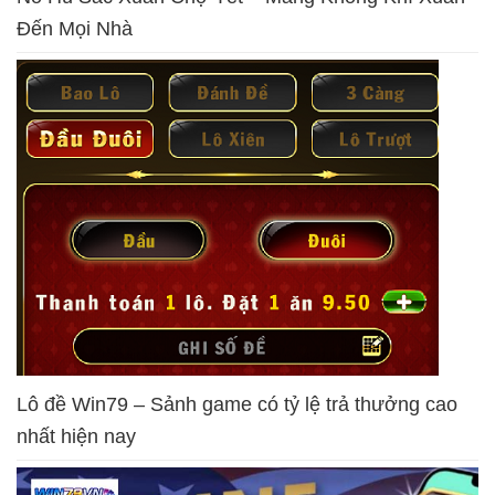
Đến Mọi Nhà
Lô đề Win79 – Sảnh game có tỷ lệ trả thưởng cao
nhất hiện nay