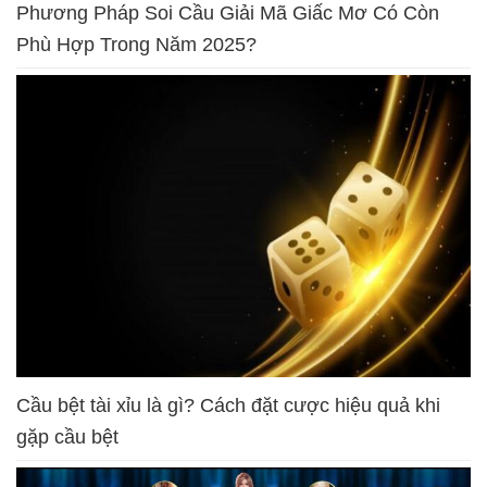
Phương Pháp Soi Cầu Giải Mã Giấc Mơ Có Còn
Phù Hợp Trong Năm 2025?
Cầu bệt tài xỉu là gì? Cách đặt cược hiệu quả khi
gặp cầu bệt