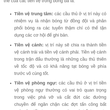
thể của các tiền vệ trong bóng đá là:
Tiền vệ trung tâm:
các cầu thủ ở vị trí này có
nhiệm vụ là nhận bóng từ đồng đội và phân
phối bóng ra các tuyến thậm chí có thể tận
dụng các cơ hội để ghi bàn.
Tiền vệ cánh:
vị trí này sẽ chia ra thành tiền
vệ cánh trái và tiền vệ cánh phải. Tiền vệ cánh
trong trận đấu thường là những cầu thủ thiên
về tốc độ và có khả năng tạt bóng về phía
trước vô cùng tốt.
Tiền vệ phòng ngự:
các cầu thủ ở vị trí tiền
vệ phòng ngự thường có vai trò quan trọng
trong việc phá vỡ và cắt đứt các đường
chuyền để ngăn chặn các đợt tấn công bất