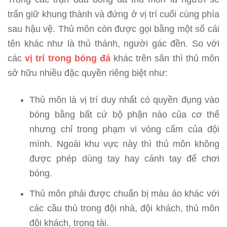
trấn giữ khung thành và đứng ở vị trí cuối cùng phía
sau hậu vệ. Thủ môn còn được gọi bằng một số cái
tên khác như là thủ thành, người gác đền. So với
các
vị trí trong bóng đá
khác trên sân thì thủ môn
sở hữu nhiều đặc quyền riêng biệt như:
Thủ môn là vị trí duy nhất có quyền đụng vào
bóng bằng bất cứ bộ phận nào của cơ thể
nhưng chỉ trong phạm vi vòng cấm của đội
mình. Ngoài khu vực này thì thủ môn không
được phép dùng tay hay cánh tay để chơi
bóng.
Thủ môn phải được chuẩn bị màu áo khác với
các cầu thủ trong đội nhà, đội khách, thủ môn
đội khách, trọng tài.