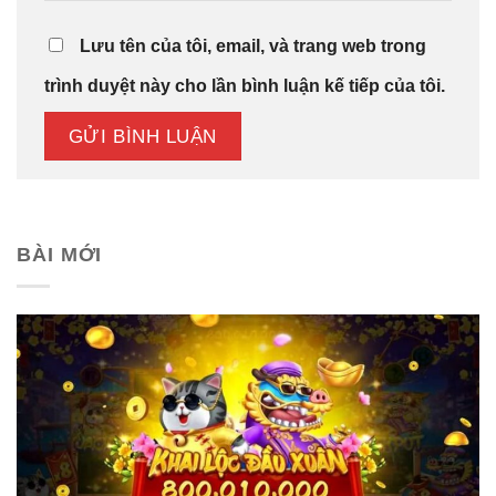
Lưu tên của tôi, email, và trang web trong
trình duyệt này cho lần bình luận kế tiếp của tôi.
BÀI MỚI