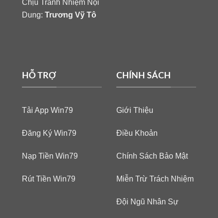
Chịu Tránh Nhiệm Nội
Dung:
Trương Vỹ Tô
HỖ TRỢ
CHÍNH SÁCH
Tải App Win79
Giới Thiệu
Đăng Ký Win79
Điều Khoản
Nạp Tiền Win79
Chính Sách Bảo Mật
Rút Tiền Win79
Miễn Trừ Trách Nhiệm
Đội Ngũ Nhân Sự