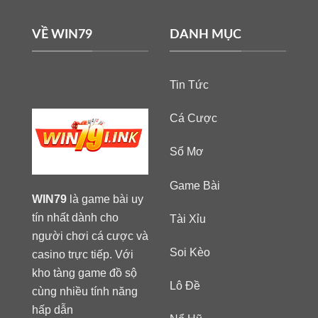
VỀ WIN79
DANH MỤC
Tin Tức
Cá Cược
Sổ Mơ
Game Bài
WIN79
là game bài uy
tín nhất dành cho
Tài Xỉu
người chơi cá cược và
Soi Kèo
casino trực tiếp. Với
kho tàng game đồ sộ
Lô Đề
cùng nhiều tính năng
hấp dẫn