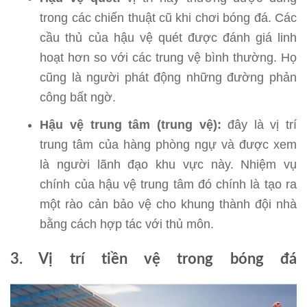
trong các chiến thuật cũ khi chơi bóng đá. Các
cầu thủ của hậu vệ quét được đánh giá linh
hoạt hơn so với các trung vệ bình thường. Họ
cũng là người phát động những đường phản
công bất ngờ.
Hậu vệ trung tâm (trung vệ):
đây là vị trí
trung tâm của hàng phòng ngự và được xem
là người lãnh đạo khu vực này. Nhiệm vụ
chính của hậu vệ trung tâm đó chính là tạo ra
một rào cản bảo vệ cho khung thành đội nhà
bằng cách hợp tác với thủ môn.
3. Vị trí tiền vệ trong bóng đá