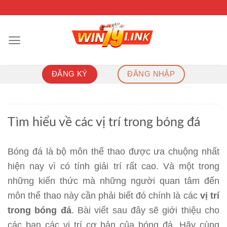
Chuyển
đến
nội
dung
ĐĂNG KÝ
ĐĂNG NHẬP
Tìm hiểu về các vị trí trong bóng đá
Bóng đá là bộ môn thể thao được ưa chuộng nhất
hiện nay vì có tính giải trí rất cao. Và một trong
những kiến thức mà những người quan tâm đến
môn thể thao này cần phải biết đó chính là các
vị trí
trong bóng đá
. Bài viết sau đây sẽ giới thiệu cho
các bạn các vị trí cơ bản của bóng đá. Hãy cùng