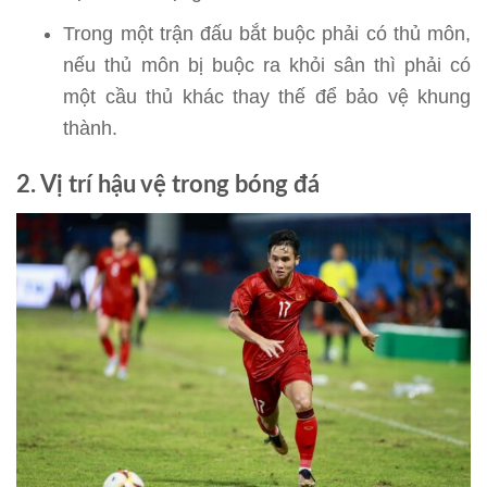
Trong một trận đấu bắt buộc phải có thủ môn,
nếu thủ môn bị buộc ra khỏi sân thì phải có
một cầu thủ khác thay thế để bảo vệ khung
thành.
2. Vị trí hậu vệ trong bóng đá