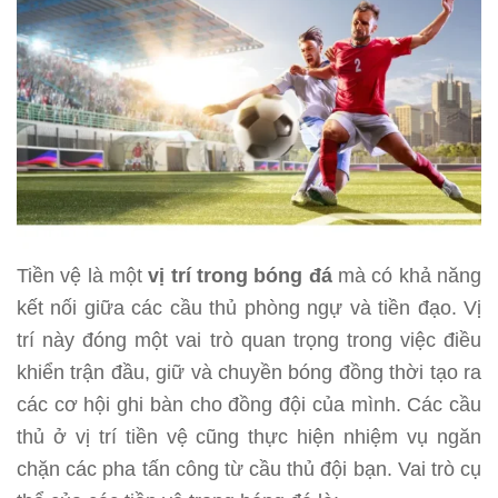
Tiền vệ là một
vị trí trong bóng đá
mà có khả năng
kết nối giữa các cầu thủ phòng ngự và tiền đạo. Vị
trí này đóng một vai trò quan trọng trong việc điều
khiển trận đầu, giữ và chuyền bóng đồng thời tạo ra
các cơ hội ghi bàn cho đồng đội của mình. Các cầu
thủ ở vị trí tiền vệ cũng thực hiện nhiệm vụ ngăn
chặn các pha tấn công từ cầu thủ đội bạn. Vai trò cụ