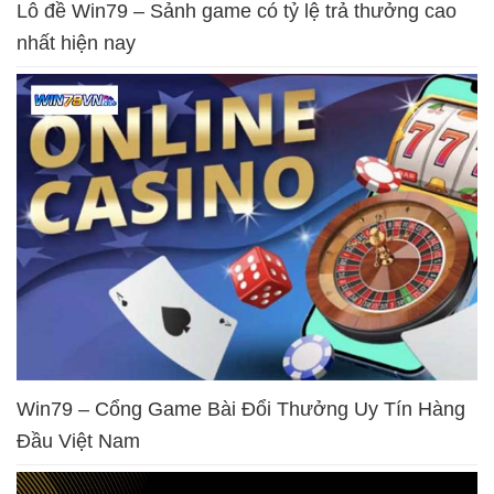
Lô đề Win79 – Sảnh game có tỷ lệ trả thưởng cao
nhất hiện nay
Win79 – Cổng Game Bài Đổi Thưởng Uy Tín Hàng
Đầu Việt Nam