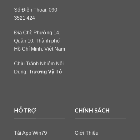
Số Điện Thoại: 090
3521 424
Địa Chỉ: Phường 14,
Quận 10, Thành phố
Hồ Chí Minh, Việt Nam
Chịu Tránh Nhiệm Nội
Dung:
Trương Vỹ Tô
HỖ TRỢ
CHÍNH SÁCH
Tải App Win79
Giới Thiệu