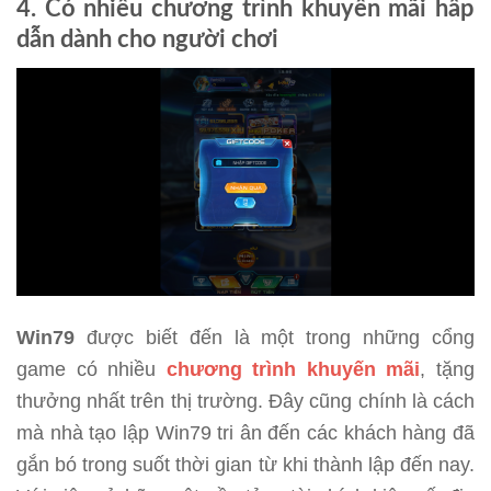
4. Có nhiều chương trình khuyến mãi hấp
dẫn dành cho người chơi
Win79
được biết đến là một trong những cổng
game có nhiều
chương trình khuyến mãi
, tặng
thưởng nhất trên thị trường. Đây cũng chính là cách
mà nhà tạo lập Win79 tri ân đến các khách hàng đã
gắn bó trong suốt thời gian từ khi thành lập đến nay.