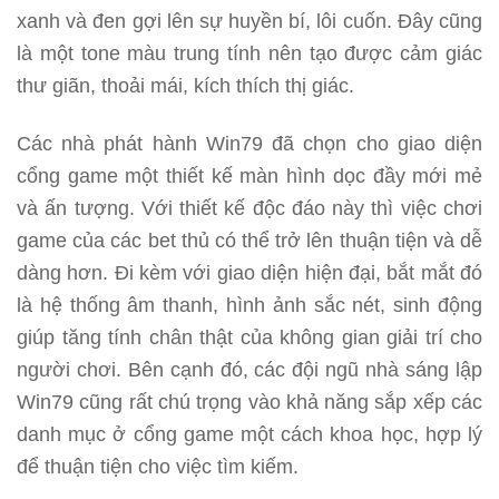
xanh và đen gợi lên sự huyền bí, lôi cuốn. Đây cũng
là một tone màu trung tính nên tạo được cảm giác
thư giãn, thoải mái, kích thích thị giác.
Các nhà phát hành Win79 đã chọn cho giao diện
cổng game một thiết kế màn hình dọc đầy mới mẻ
và ấn tượng. Với thiết kế độc đáo này thì việc chơi
game của các bet thủ có thể trở lên thuận tiện và dễ
dàng hơn. Đi kèm với giao diện hiện đại, bắt mắt đó
là hệ thống âm thanh, hình ảnh sắc nét, sinh động
giúp tăng tính chân thật của không gian giải trí cho
người chơi. Bên cạnh đó, các đội ngũ nhà sáng lập
Win79 cũng rất chú trọng vào khả năng sắp xếp các
danh mục ở cổng game một cách khoa học, hợp lý
để thuận tiện cho việc tìm kiếm.