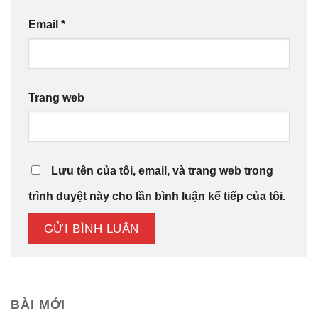
Email
*
Trang web
Lưu tên của tôi, email, và trang web trong
trình duyệt này cho lần bình luận kế tiếp của tôi.
BÀI MỚI