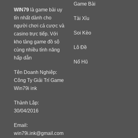
Game Bài
WIN79
là game bài uy
tín nhất dành cho
Tài Xỉu
người chơi cá cược và
Soi Kèo
casino trực tiếp. Với
kho tàng game đồ sộ
Lô Đề
cùng nhiều tính năng
hấp dẫn
Nổ Hũ
Tên Doanh Nghiêp:
Công Ty Giải Trí Game
Win79i ink
Thành Lập:
30/04/2016
Email:
win79i.ink@gmail.com