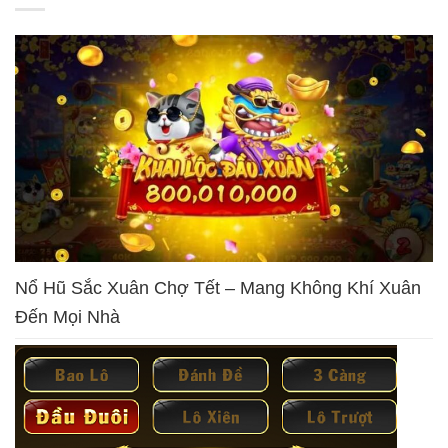
Nổ Hũ Sắc Xuân Chợ Tết – Mang Không Khí Xuân
Đến Mọi Nhà