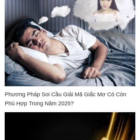
Phương Pháp Soi Cầu Giải Mã Giấc Mơ Có Còn
Phù Hợp Trong Năm 2025?