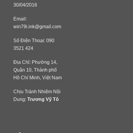
30/04/2016
Email:
win79i.ink@gmail.com
Số Điện Thoại: 090
3521 424
Địa Chỉ: Phường 14,
Quận 10, Thành phố
Hồ Chí Minh, Việt Nam
Chịu Tránh Nhiệm Nội
Dung:
Trương Vỹ Tô