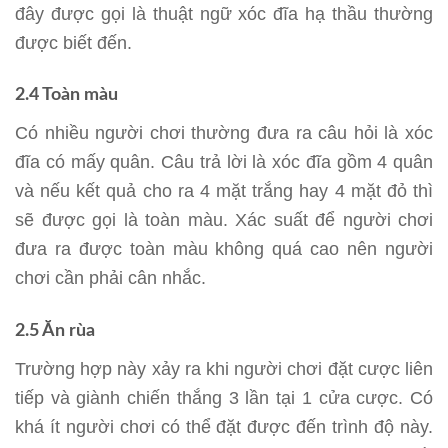
đây được gọi là thuật ngữ xóc đĩa hạ thầu thường
được biết đến.
2.4 Toàn màu
Có nhiều người chơi thường đưa ra câu hỏi là xóc
đĩa có mấy quân. Câu trả lời là xóc đĩa gồm 4 quân
và nếu kết quả cho ra 4 mặt trắng hay 4 mặt đỏ thì
sẽ được gọi là toàn màu. Xác suất để người chơi
đưa ra được toàn màu không quá cao nên người
chơi cần phải cân nhắc.
2.5 Ăn rùa
Trường hợp này xảy ra khi người chơi đặt cược liên
tiếp và giành chiến thắng 3 lần tại 1 cửa cược. Có
khá ít người chơi có thể đặt được đến trình độ này.