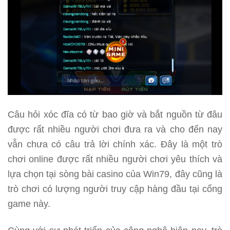
Câu hỏi xóc đĩa có từ bao giờ và bắt nguồn từ đâu
được rất nhiều người chơi đưa ra và cho đến nay
vẫn chưa có câu trả lời chính xác. Đây là một trò
chơi online được rất nhiều người chơi yêu thích và
lựa chọn tại sòng bài casino của Win79, đây cũng là
trò chơi có lượng người truy cập hàng đầu tại cổng
game này.